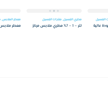
ت الغسيل
مطري الغسيل
منتجات الغسيل
معطر الملابس
م
دة عالية
مطري ملابس مركز X7 – 1 لتر –
مسك
سمارت