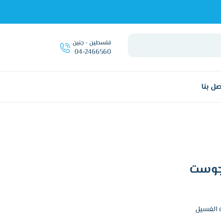
فلسطين - جنين
04-2466560
صل بنا
 الغسيل