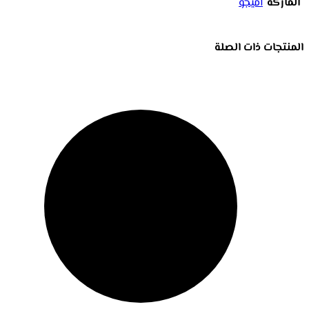
الماركة
أميجو
المنتجات ذات الصلة